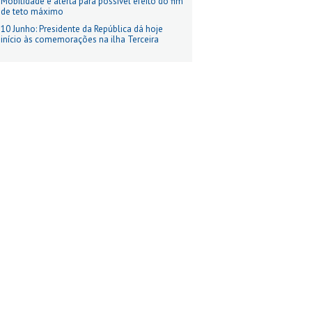
Mobilidade e alerta para possível efeito do fim
de teto máximo
10 Junho: Presidente da República dá hoje
início às comemorações na ilha Terceira