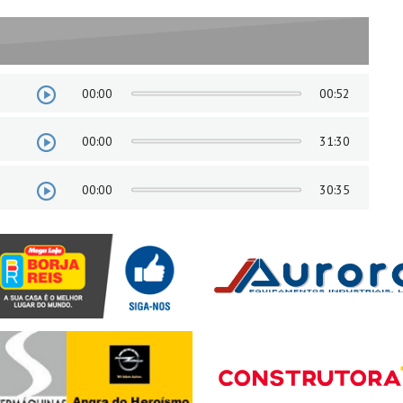
00:00
00:52
00:00
31:30
00:00
30:35