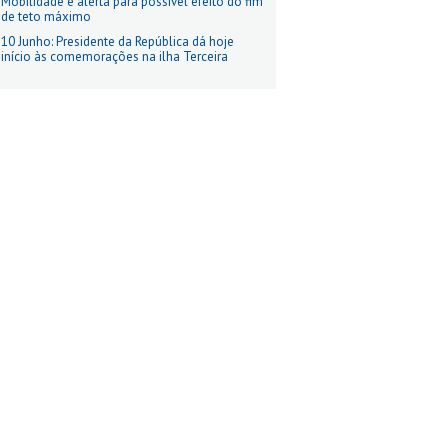
Mobilidade e alerta para possível efeito do fim
de teto máximo
10 Junho: Presidente da República dá hoje
início às comemorações na ilha Terceira