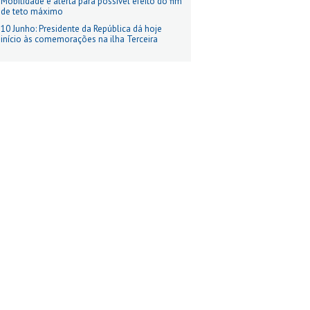
Mobilidade e alerta para possível efeito do fim
de teto máximo
10 Junho: Presidente da República dá hoje
início às comemorações na ilha Terceira