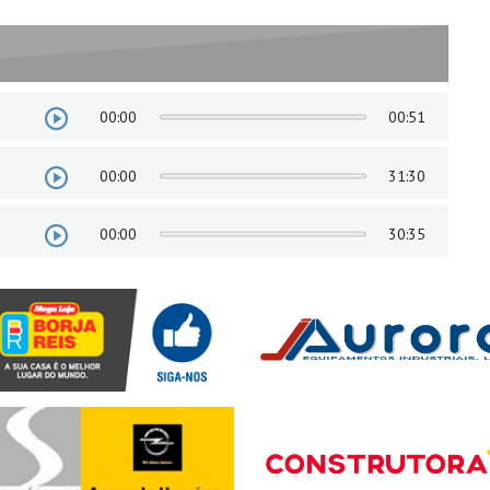
00:00
00:51
00:00
31:30
00:00
30:35