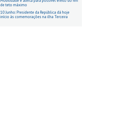
Mobilidade e alerta para possível efeito do fim
de teto máximo
10 Junho: Presidente da República dá hoje
início às comemorações na ilha Terceira