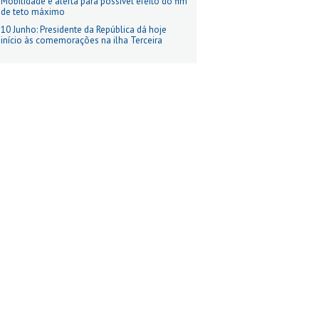
Mobilidade e alerta para possível efeito do fim
de teto máximo
10 Junho: Presidente da República dá hoje
início às comemorações na ilha Terceira